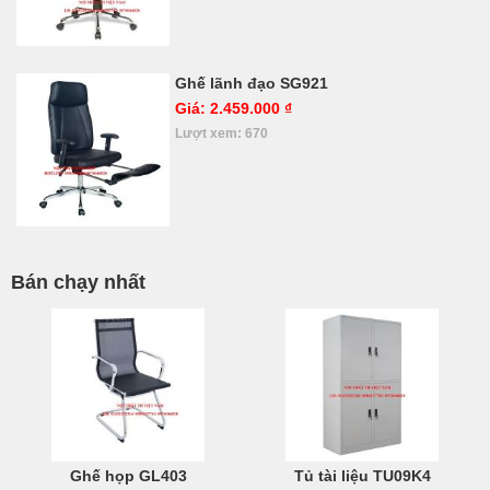
Ghế lãnh đạo SG921
Giá: 2.459.000 ₫
Lượt xem: 670
Bán chạy nhất
Ghế họp GL403
Tủ tài liệu TU09K4