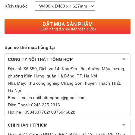
Kích thước
ĐẶT MUA SẢN PHẨM
(Giao hàng tận nơi trên toàn quốc)
Bạn có thể mua hàng tại
CÔNG TY NỘI THẤT TỔNG HỢP
Địa chỉ: Số 550, Dịch vụ 14, Khu Đìa Lão, đường Mậu Lương,
phường Kiến Hưng, quận Hà Đông, TP. Hà Nội
Nhà Máy: Khu công nghiệp Chàng Sơn, huyện Thạch Thất,
Hà Nội
Email : sales.noithattonghop@gmail.com
Điện Thoại: 0243 225 2316
Hotline : 0984337762/ 0976046828
CHI NHÁNH TPHCM
Địa chỉ: 41 đường ĐHT17, KP2, P.ĐHT, Q.12, Tp.Hồ Chí Minh