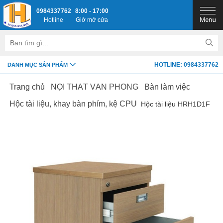
0984337762
8:00 - 17:00
Hotline
Giờ mở cửa
HOTLINE: 0984337762
DANH MỤC SẢN PHẨM
Trang chủ
NỘI THẤT VĂN PHÒNG
Bàn làm việc
Hộc tài liệu, khay bàn phím, kệ CPU
Hộc tài liệu HRH1D1F