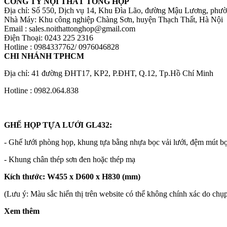
CÔNG TY NỘI THẤT TỔNG HỢP
Địa chỉ: Số 550, Dịch vụ 14, Khu Đìa Lão, đường Mậu Lương, phư
Nhà Máy: Khu công nghiệp Chàng Sơn, huyện Thạch Thất, Hà Nội
Email : sales.noithattonghop@gmail.com
Điện Thoại: 0243 225 2316
Hotline : 0984337762/ 0976046828
CHI NHÁNH TPHCM
Địa chỉ: 41 đường ĐHT17, KP2, P.ĐHT, Q.12, Tp.Hồ Chí Minh
Hotline : 0982.064.838
GHẾ HỌP TỰA LƯỚI
GL432:
- Ghế lưới phòng họp, khung tựa bằng nhựa bọc vải lưới, đệm mút bọ
- Khung chân thép sơn đen hoặc thép mạ
Kích thước: W455 x D600 x H830 (mm)
(Lưu ý: Màu sắc hiển thị trên website có thể không chính xác do ch
Xem thêm