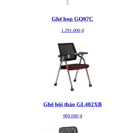
Ghế họp GQ07C
1.291.000 ₫
Ghế hội thảo GL402XB
969.000 ₫