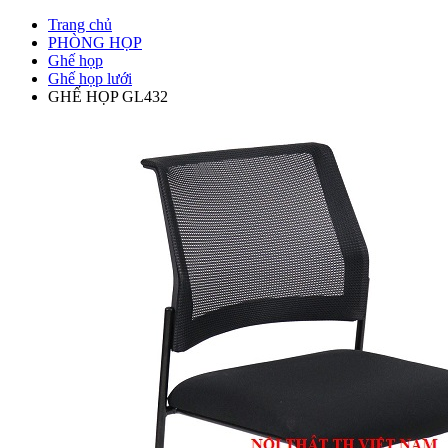
Trang chủ
PHÒNG HỌP
Ghế họp
Ghế họp lưới
GHẾ HỌP GL432