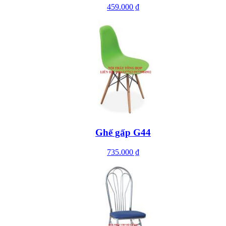
459.000 ₫
Ghế gấp G44
735.000 ₫