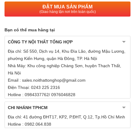
ĐẶT MUA SẢN PHẨM
(Giao hàng tận nơi trên toàn quốc)
Bạn có thể mua hàng tại
CÔNG TY NỘI THẤT TỔNG HỢP
Địa chỉ: Số 550, Dịch vụ 14, Khu Đìa Lão, đường Mậu Lương,
phường Kiến Hưng, quận Hà Đông, TP. Hà Nội
Nhà Máy: Khu công nghiệp Chàng Sơn, huyện Thạch Thất,
Hà Nội
Email : sales.noithattonghop@gmail.com
Điện Thoại: 0243 225 2316
Hotline : 0984337762/ 0976046828
CHI NHÁNH TPHCM
Địa chỉ: 41 đường ĐHT17, KP2, P.ĐHT, Q.12, Tp.Hồ Chí Minh
Hotline : 0982.064.838