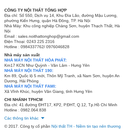
CÔNG TY NỘI THẤT TỔNG HỢP
Địa chỉ: Số 550, Dịch vụ 14, Khu Đìa Lão, đường Mậu Lương,
phường Kiến Hưng, quận Hà Đông, TP. Hà Nội
Nhà Máy: Khu công nghiệp Chàng Sơn, huyện Thạch Thất, Hà
Nội
Email : sales.noithattonghop@gmail.com
Điện Thoại: 0243 225 2316
Hotline : 0984337762/ 0976046828
Nhà máy sản xuất
NHÀ MÁY NỘI THẤT HÒA PHÁT:
Km17 KCN Như Quỳnh - Văn Lâm - Hưng Yên
NHÀ MÁY NỘI THẤT 190:
Km 89, Quốc lộ 5 mới, Thôn Mỹ Tranh, xã Nam Sơn, huyện An
Dương, Hải Phòng
NHÀ MÁY NỘI THẤT FAMI:
Xã Vĩnh Khúc, huyện Văn Giang, tỉnh Hưng Yên
CHI NHÁNH TPHCM
Địa chỉ: 41 đường ĐHT17, KP2, P.ĐHT, Q.12, Tp.Hồ Chí Minh
Hotline : 0982.064.838
Các thông tin khác
© 2017. Công ty cổ phần
Nội thất TH - Niềm tin tạo nên thương