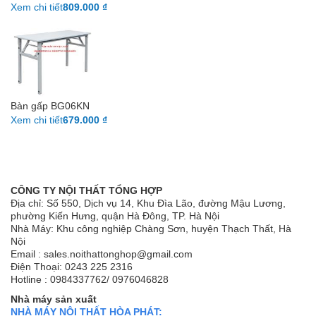
Xem chi tiết
809.000 ₫
Bàn gấp BG06KN
Xem chi tiết
679.000 ₫
CÔNG TY NỘI THẤT TỔNG HỢP
Địa chỉ: Số 550, Dịch vụ 14, Khu Đìa Lão, đường Mậu Lương,
phường Kiến Hưng, quận Hà Đông, TP. Hà Nội
Nhà Máy: Khu công nghiệp Chàng Sơn, huyện Thạch Thất, Hà
Nội
Email : sales.noithattonghop@gmail.com
Điện Thoại: 0243 225 2316
Hotline : 0984337762/ 0976046828
Nhà máy sản xuất
NHÀ MÁY NỘI THẤT HÒA PHÁT: