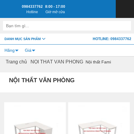
0984337762
8:00 - 17:00
Hotline
Giờ mở cửa
HOTLINE: 0984337762
DANH MỤC SẢN PHẨM
Hãng
Giá
Trang chủ
NỘI THẤT VĂN PHÒNG
Nội thất Fami
NỘI THẤT VĂN PHÒNG