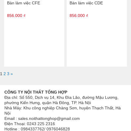
Bàn làm việc CFE
Bàn làm việc CDE
856.000 ₫
856.000 ₫
1
2
3
»
CÔNG TY NỘI THẤT TỔNG HỢP
Địa chỉ: Số 550, Dịch vụ 14, Khu Đìa Lão, đường Mậu Lương,
phường Kiến Hưng, quận Hà Đông, TP. Hà Nội
Nhà Máy: Khu công nghiệp Chàng Sơn, huyện Thạch Thất, Hà
Nội
Email : sales.noithattonghop@gmail.com
Điện Thoại: 0243 225 2316
Hotline : 0984337762/ 0976046828